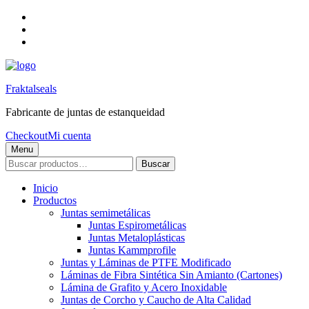
Skip
to
Skip
main
to
Skip
navigation
main
to
content
footer
Fraktalseals
Fabricante de juntas de estanqueidad
Checkout
Mi cuenta
Menu
Buscar
Buscar
por:
Inicio
Productos
Juntas semimetálicas
Juntas Espirometálicas
Juntas Metaloplásticas
Juntas Kammprofile
Juntas y Láminas de PTFE Modificado
Láminas de Fibra Sintética Sin Amianto (Cartones)
Lámina de Grafito y Acero Inoxidable
Juntas de Corcho y Caucho de Alta Calidad