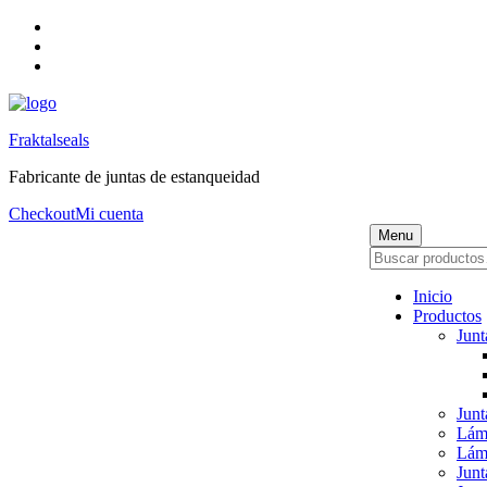
Skip
to
Skip
main
to
Skip
navigation
main
to
content
footer
Fraktalseals
Fabricante de juntas de estanqueidad
Checkout
Mi cuenta
Menu
Buscar
por:
Inicio
Productos
Junt
Jun
Lámi
Lámi
Junt