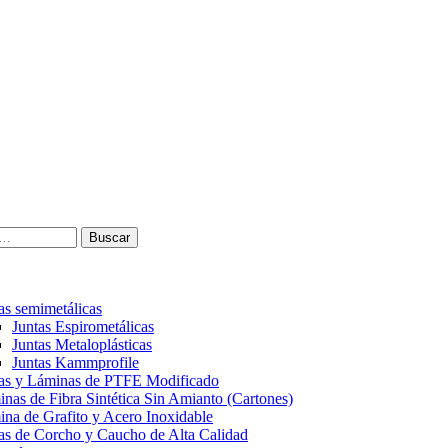
Buscar
as semimetálicas
Juntas Espirometálicas
Juntas Metaloplásticas
Juntas Kammprofile
tas y Láminas de PTFE Modificado
nas de Fibra Sintética Sin Amianto (Cartones)
na de Grafito y Acero Inoxidable
as de Corcho y Caucho de Alta Calidad