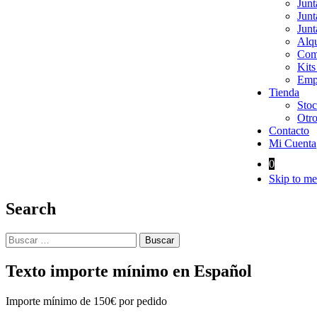
Junt
Junt
Junt
Alqu
Comp
Kits
Empa
Tienda
Stoc
Otro
Contacto
Mi Cuenta
0
Skip to me
Search
Buscar:
Texto importe mínimo en Español
Importe mínimo de 150€ por pedido