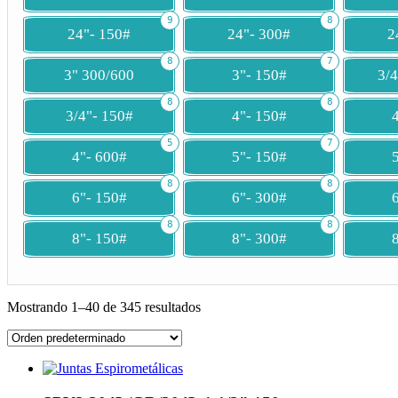
9
8
24"- 150#
24"- 300#
2
8
7
3" 300/600
3"- 150#
3/
8
8
3/4"- 150#
4"- 150#
5
7
4"- 600#
5"- 150#
8
8
6"- 150#
6"- 300#
8
8
8"- 150#
8"- 300#
Mostrando 1–40 de 345 resultados
List
of