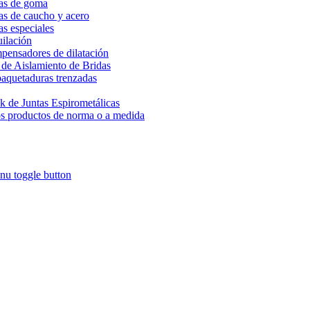
as de goma
as de caucho y acero
as especiales
ilación
ensadores de dilatación
 de Aislamiento de Bridas
quetaduras trenzadas
k de Juntas Espirometálicas
s productos de norma o a medida
nu toggle button