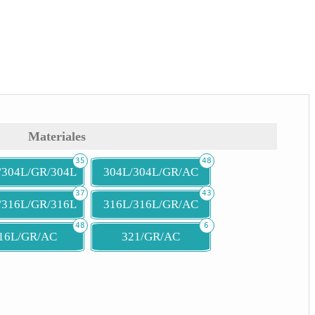
Materiales
35
48
/304L/GR/304L
304L/304L/GR/AC
37
43
/316L/GR/316L
316L/316L/GR/AC
48
6
16L/GR/AC
321/GR/AC