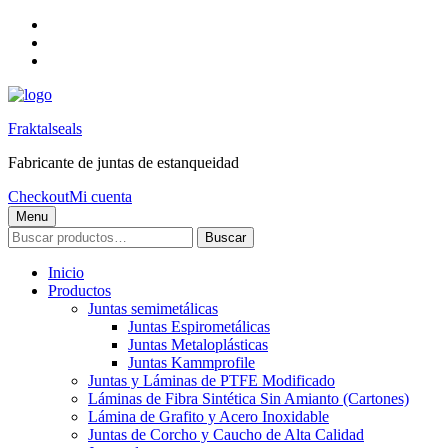
Skip
to
Skip
main
to
Skip
navigation
main
to
content
footer
Fraktalseals
Fabricante de juntas de estanqueidad
Checkout
Mi cuenta
Menu
Buscar
Buscar
por:
Inicio
Productos
Juntas semimetálicas
Juntas Espirometálicas
Juntas Metaloplásticas
Juntas Kammprofile
Juntas y Láminas de PTFE Modificado
Láminas de Fibra Sintética Sin Amianto (Cartones)
Lámina de Grafito y Acero Inoxidable
Juntas de Corcho y Caucho de Alta Calidad