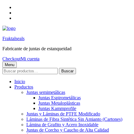
Skip
to
Skip
main
to
Skip
navigation
main
to
content
footer
Fraktalseals
Fabricante de juntas de estanqueidad
Checkout
Mi cuenta
Menu
Buscar
Buscar
por:
Inicio
Productos
Juntas semimetálicas
Juntas Espirometálicas
Juntas Metaloplásticas
Juntas Kammprofile
Juntas y Láminas de PTFE Modificado
Láminas de Fibra Sintética Sin Amianto (Cartones)
Lámina de Grafito y Acero Inoxidable
Juntas de Corcho y Caucho de Alta Calidad