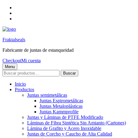
Skip
to
Skip
main
to
Skip
navigation
main
to
content
footer
Fraktalseals
Fabricante de juntas de estanqueidad
Checkout
Mi cuenta
Menu
Buscar
Buscar
por:
Inicio
Productos
Juntas semimetálicas
Juntas Espirometálicas
Juntas Metaloplásticas
Juntas Kammprofile
Juntas y Láminas de PTFE Modificado
Láminas de Fibra Sintética Sin Amianto (Cartones)
Lámina de Grafito y Acero Inoxidable
Juntas de Corcho y Caucho de Alta Calidad