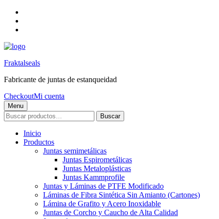
Skip
to
Skip
main
to
Skip
navigation
main
to
content
footer
Fraktalseals
Fabricante de juntas de estanqueidad
Checkout
Mi cuenta
Menu
Buscar
Buscar
por:
Inicio
Productos
Juntas semimetálicas
Juntas Espirometálicas
Juntas Metaloplásticas
Juntas Kammprofile
Juntas y Láminas de PTFE Modificado
Láminas de Fibra Sintética Sin Amianto (Cartones)
Lámina de Grafito y Acero Inoxidable
Juntas de Corcho y Caucho de Alta Calidad