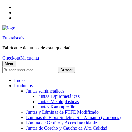
Skip
to
Skip
main
to
Skip
navigation
main
to
content
footer
Fraktalseals
Fabricante de juntas de estanqueidad
Checkout
Mi cuenta
Menu
Buscar
Buscar
por:
Inicio
Productos
Juntas semimetálicas
Juntas Espirometálicas
Juntas Metaloplásticas
Juntas Kammprofile
Juntas y Láminas de PTFE Modificado
Láminas de Fibra Sintética Sin Amianto (Cartones)
Lámina de Grafito y Acero Inoxidable
Juntas de Corcho y Caucho de Alta Calidad