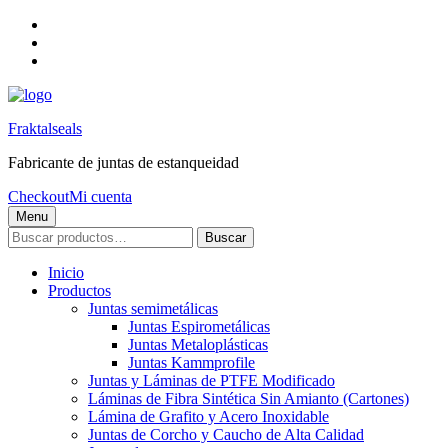
Skip
to
Skip
main
to
Skip
navigation
main
to
content
footer
Fraktalseals
Fabricante de juntas de estanqueidad
Checkout
Mi cuenta
Menu
Buscar
Buscar
por:
Inicio
Productos
Juntas semimetálicas
Juntas Espirometálicas
Juntas Metaloplásticas
Juntas Kammprofile
Juntas y Láminas de PTFE Modificado
Láminas de Fibra Sintética Sin Amianto (Cartones)
Lámina de Grafito y Acero Inoxidable
Juntas de Corcho y Caucho de Alta Calidad