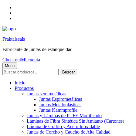
Skip
to
Skip
main
to
Skip
navigation
main
to
content
footer
Fraktalseals
Fabricante de juntas de estanqueidad
Checkout
Mi cuenta
Menu
Buscar
Buscar
por:
Inicio
Productos
Juntas semimetálicas
Juntas Espirometálicas
Juntas Metaloplásticas
Juntas Kammprofile
Juntas y Láminas de PTFE Modificado
Láminas de Fibra Sintética Sin Amianto (Cartones)
Lámina de Grafito y Acero Inoxidable
Juntas de Corcho y Caucho de Alta Calidad