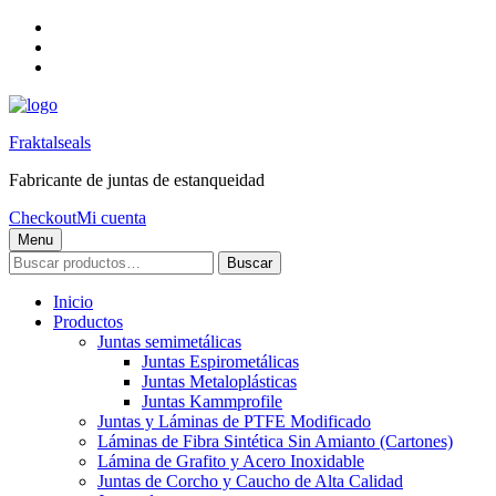
Skip
to
Skip
main
to
Skip
navigation
main
to
content
footer
Fraktalseals
Fabricante de juntas de estanqueidad
Checkout
Mi cuenta
Menu
Buscar
Buscar
por:
Inicio
Productos
Juntas semimetálicas
Juntas Espirometálicas
Juntas Metaloplásticas
Juntas Kammprofile
Juntas y Láminas de PTFE Modificado
Láminas de Fibra Sintética Sin Amianto (Cartones)
Lámina de Grafito y Acero Inoxidable
Juntas de Corcho y Caucho de Alta Calidad