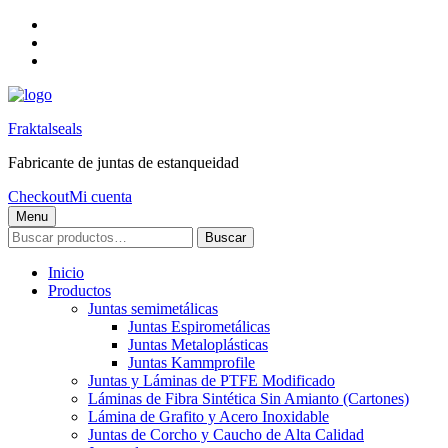
Skip
to
Skip
main
to
Skip
navigation
main
to
content
footer
Fraktalseals
Fabricante de juntas de estanqueidad
Checkout
Mi cuenta
Menu
Buscar
Buscar
por:
Inicio
Productos
Juntas semimetálicas
Juntas Espirometálicas
Juntas Metaloplásticas
Juntas Kammprofile
Juntas y Láminas de PTFE Modificado
Láminas de Fibra Sintética Sin Amianto (Cartones)
Lámina de Grafito y Acero Inoxidable
Juntas de Corcho y Caucho de Alta Calidad