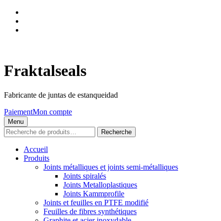
Skip
to
Skip
main
to
Skip
navigation
main
to
content
footer
Fraktalseals
Fabricante de juntas de estanqueidad
Paiement
Mon compte
Menu
Recherche
Recherche
pour :
Accueil
Produits
Joints métalliques et joints semi-métalliques
Joints spiralés
Joints Metalloplastiques
Joints Kammprofile
Joints et feuilles en PTFE modifié
Feuilles de fibres synthétiques
Graphite et acier inoxydable