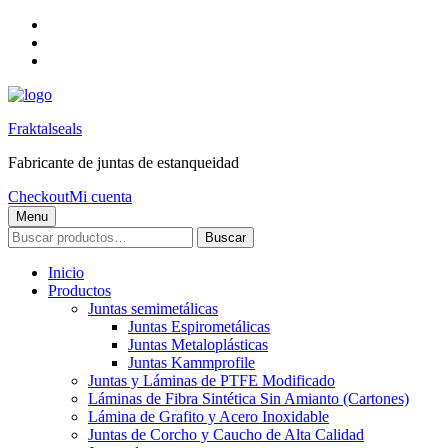
Skip
to
Skip
main
to
Skip
navigation
main
to
content
footer
Fraktalseals
Fabricante de juntas de estanqueidad
Checkout
Mi cuenta
Menu
Buscar
Buscar
por:
Inicio
Productos
Juntas semimetálicas
Juntas Espirometálicas
Juntas Metaloplásticas
Juntas Kammprofile
Juntas y Láminas de PTFE Modificado
Láminas de Fibra Sintética Sin Amianto (Cartones)
Lámina de Grafito y Acero Inoxidable
Juntas de Corcho y Caucho de Alta Calidad