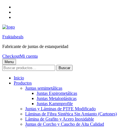
Skip
to
Skip
main
to
Skip
navigation
main
to
content
footer
Fraktalseals
Fabricante de juntas de estanqueidad
Checkout
Mi cuenta
Menu
Buscar
Buscar
por:
Inicio
Productos
Juntas semimetálicas
Juntas Espirometálicas
Juntas Metaloplásticas
Juntas Kammprofile
Juntas y Láminas de PTFE Modificado
Láminas de Fibra Sintética Sin Amianto (Cartones)
Lámina de Grafito y Acero Inoxidable
Juntas de Corcho y Caucho de Alta Calidad