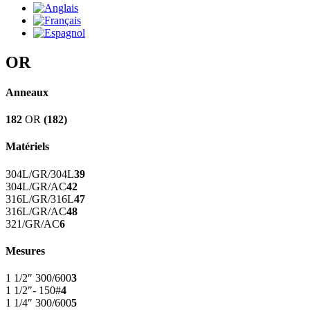
OR
Anneaux
182
OR
(182)
Matériels
304L/GR/304L
39
304L/GR/AC
42
316L/GR/316L
47
316L/GR/AC
48
321/GR/AC
6
Mesures
1 1/2″ 300/600
3
1 1/2″- 150#
4
1 1/4″ 300/600
5