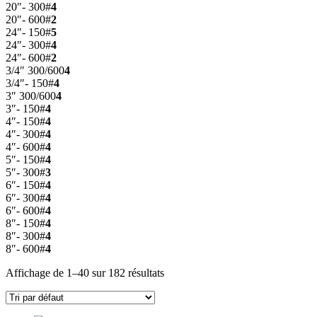
20″- 300#
4
20″- 600#
2
24″- 150#
5
24″- 300#
4
24″- 600#
2
3/4″ 300/600
4
3/4″- 150#
4
3″ 300/600
4
3″- 150#
4
4″- 150#
4
4″- 300#
4
4″- 600#
4
5″- 150#
4
5″- 300#
3
6″- 150#
4
6″- 300#
4
6″- 600#
4
8″- 150#
4
8″- 300#
4
8″- 600#
4
Affichage de 1–40 sur 182 résultats
List