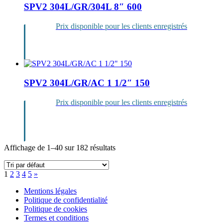
SPV2 304L/GR/304L 8″ 600
Prix disponible pour les clients enregistrés
Se
connecter
SPV2 304L/GR/AC 1 1/2″ 150
Prix disponible pour les clients enregistrés
Se
connecter
Affichage de 1–40 sur 182 résultats
Next
1
2
3
4
5
»
page
Mentions légales
Politique de confidentialité
Politique de cookies
Termes et conditions