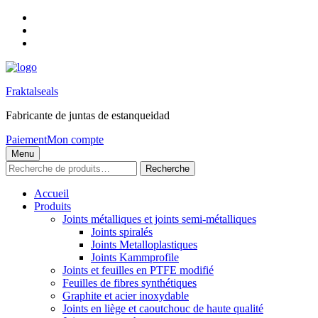
Skip
to
Skip
main
to
Skip
navigation
main
to
content
footer
Fraktalseals
Fabricante de juntas de estanqueidad
Paiement
Mon compte
Menu
Recherche
Recherche
pour :
Accueil
Produits
Joints métalliques et joints semi-métalliques
Joints spiralés
Joints Metalloplastiques
Joints Kammprofile
Joints et feuilles en PTFE modifié
Feuilles de fibres synthétiques
Graphite et acier inoxydable
Joints en liège et caoutchouc de haute qualité