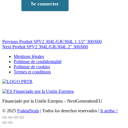
Se
connecter
Navigation
Previous Produit
SPV2 304L/GR/304L 1 1/2″ 300/600
Next Produit
SPV2 304L/GR/304L 2″ 300/600
de
Mentions légales
l’article
Politique de confidentialité
Politique de cookies
Termes et conditions
Financiado por la Unión Europea – NextGenerationEU
© 2025
FraktalSeals
| Todos los derechos reservados |
Ir arriba ↑