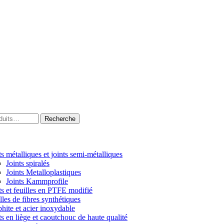
Recherche
ts métalliques et joints semi-métalliques
Joints spiralés
Joints Metalloplastiques
Joints Kammprofile
ts et feuilles en PTFE modifié
lles de fibres synthétiques
hite et acier inoxydable
ts en liège et caoutchouc de haute qualité