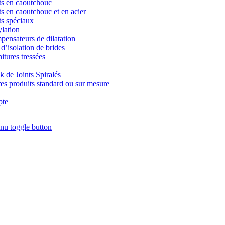
ts en caoutchouc
ts en caoutchouc et en acier
ts spéciaux
lation
ensateurs de dilatation
 d’isolation de brides
itures tressées
k de Joints Spiralés
es produits standard ou sur mesure
te
nu toggle button