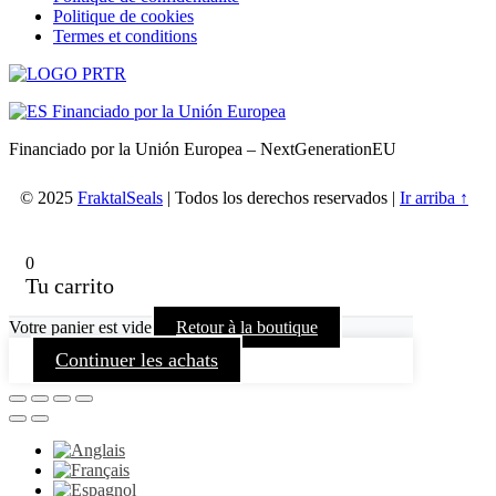
Politique de cookies
Termes et conditions
Financiado por la Unión Europea – NextGenerationEU
© 2025
FraktalSeals
| Todos los derechos reservados |
Ir arriba ↑
0
Tu carrito
Votre panier est vide
Retour à la boutique
Continuer les achats