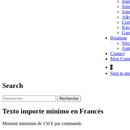
Join
Join
Join
Alky
Comp
Kits
Garn
Boutique
Stoc
Autr
Contact
Mon Comp
0
Skip to me
Search
Rechercher :
Texto importe mínimo en Francés
Montant minimum de 150 € par commande