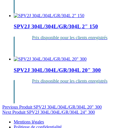
Se
connecter
SPV2J 304L/304L/GR/304L 2″ 150
Prix disponible pour les clients enregistrés
Se
connecter
SPV2J 304L/304L/GR/304L 20″ 300
Prix disponible pour les clients enregistrés
Se
connecter
Navigation
Previous Produit
SPV2J 304L/304L/GR/304L 20″ 300
Next Produit
SPV2J 304L/304L/GR/304L 24″ 300
de
Mentions légales
l’article
Politique de confidentialité