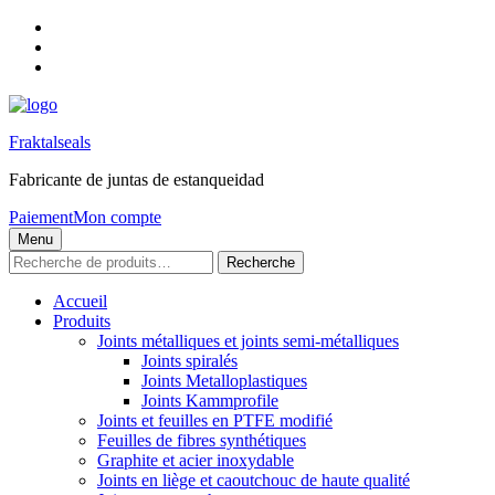
Skip
to
Skip
main
to
Skip
navigation
main
to
content
footer
Fraktalseals
Fabricante de juntas de estanqueidad
Paiement
Mon compte
Menu
Recherche
Recherche
pour :
Accueil
Produits
Joints métalliques et joints semi-métalliques
Joints spiralés
Joints Metalloplastiques
Joints Kammprofile
Joints et feuilles en PTFE modifié
Feuilles de fibres synthétiques
Graphite et acier inoxydable
Joints en liège et caoutchouc de haute qualité