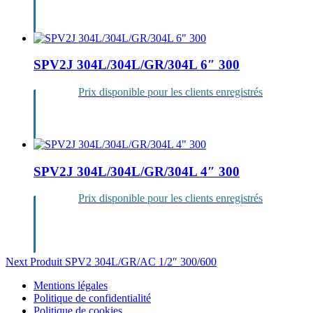
Se
connecter
SPV2J 304L/304L/GR/304L 6″ 300
Prix disponible pour les clients enregistrés
Se
connecter
SPV2J 304L/304L/GR/304L 4″ 300
Prix disponible pour les clients enregistrés
Se
connecter
Navigation
Next Produit
SPV2 304L/GR/AC 1/2″ 300/600
de
Mentions légales
Politique de confidentialité
l’article
Politique de cookies