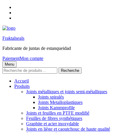
Skip
to
Skip
main
to
Skip
navigation
main
to
content
footer
Fraktalseals
Fabricante de juntas de estanqueidad
Paiement
Mon compte
Menu
Recherche
Recherche
pour :
Accueil
Produits
Joints métalliques et joints semi-métalliques
Joints spiralés
Joints Metalloplastiques
Joints Kammprofile
Joints et feuilles en PTFE modifié
Feuilles de fibres synthétiques
Graphite et acier inoxydable
Joints en liège et caoutchouc de haute qualité