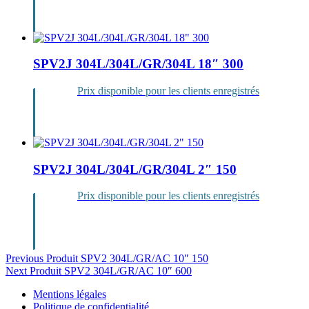
Se
connecter
SPV2J 304L/304L/GR/304L 18″ 300
Prix disponible pour les clients enregistrés
Se
connecter
SPV2J 304L/304L/GR/304L 2″ 150
Prix disponible pour les clients enregistrés
Se
connecter
Navigation
Previous Produit
SPV2 304L/GR/AC 10″ 150
Next Produit
SPV2 304L/GR/AC 10″ 600
de
Mentions légales
l’article
Politique de confidentialité