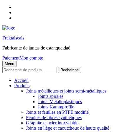
Skip
to
Skip
main
to
Skip
navigation
main
to
content
footer
Fraktalseals
Fabricante de juntas de estanqueidad
Paiement
Mon compte
Menu
Recherche
Recherche
pour :
Accueil
Produits
Joints métalliques et joints semi-métalliques
Joints spiralés
Joints Metalloplastiques
Joints Kammprofile
Joints et feuilles en PTFE modifié
Feuilles de fibres synthétiques
Graphite et acier inoxydable
Joints en liège et caoutchouc de haute qualité