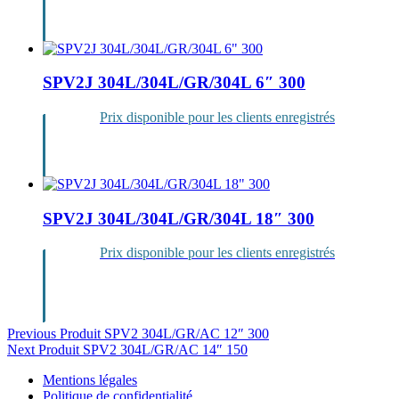
Se
connecter
SPV2J 304L/304L/GR/304L 6″ 300
Prix disponible pour les clients enregistrés
Se
connecter
SPV2J 304L/304L/GR/304L 18″ 300
Prix disponible pour les clients enregistrés
Se
connecter
Navigation
Previous Produit
SPV2 304L/GR/AC 12″ 300
Next Produit
SPV2 304L/GR/AC 14″ 150
de
Mentions légales
l’article
Politique de confidentialité