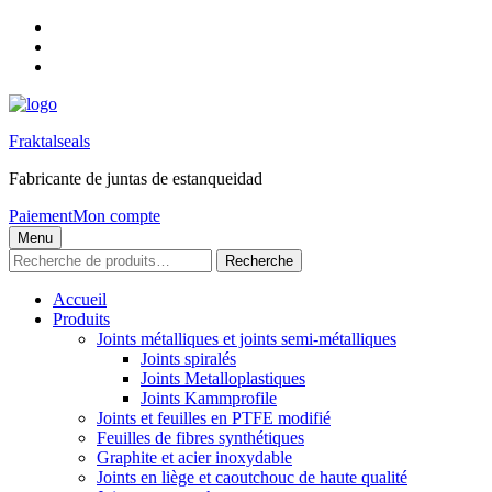
Skip
to
Skip
main
to
Skip
navigation
main
to
content
footer
Fraktalseals
Fabricante de juntas de estanqueidad
Paiement
Mon compte
Menu
Recherche
Recherche
pour :
Accueil
Produits
Joints métalliques et joints semi-métalliques
Joints spiralés
Joints Metalloplastiques
Joints Kammprofile
Joints et feuilles en PTFE modifié
Feuilles de fibres synthétiques
Graphite et acier inoxydable
Joints en liège et caoutchouc de haute qualité