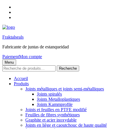
Skip
to
Skip
main
to
Skip
navigation
main
to
content
footer
Fraktalseals
Fabricante de juntas de estanqueidad
Paiement
Mon compte
Menu
Recherche
Recherche
pour :
Accueil
Produits
Joints métalliques et joints semi-métalliques
Joints spiralés
Joints Metalloplastiques
Joints Kammprofile
Joints et feuilles en PTFE modifié
Feuilles de fibres synthétiques
Graphite et acier inoxydable
Joints en liège et caoutchouc de haute qualité