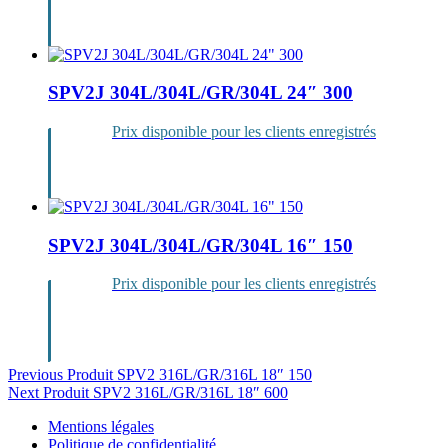
Se
connecter
SPV2J 304L/304L/GR/304L 24″ 300
Prix disponible pour les clients enregistrés
Se
connecter
SPV2J 304L/304L/GR/304L 16″ 150
Prix disponible pour les clients enregistrés
Se
connecter
Navigation
Previous Produit
SPV2 316L/GR/316L 18″ 150
Next Produit
SPV2 316L/GR/316L 18″ 600
de
Mentions légales
l’article
Politique de confidentialité