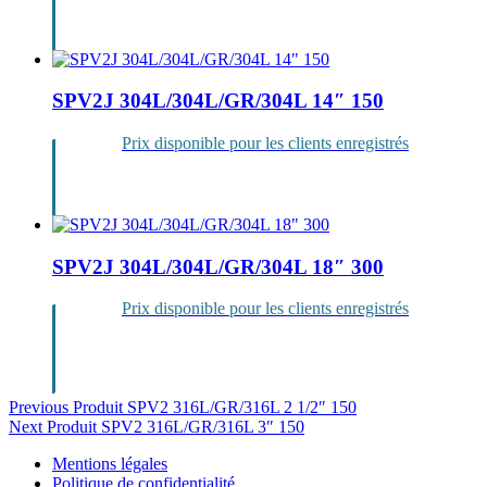
Se
connecter
SPV2J 304L/304L/GR/304L 14″ 150
Prix disponible pour les clients enregistrés
Se
connecter
SPV2J 304L/304L/GR/304L 18″ 300
Prix disponible pour les clients enregistrés
Se
connecter
Navigation
Previous Produit
SPV2 316L/GR/316L 2 1/2″ 150
Next Produit
SPV2 316L/GR/316L 3″ 150
de
Mentions légales
l’article
Politique de confidentialité