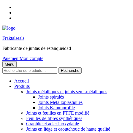
Skip
to
Skip
main
to
Skip
navigation
main
to
content
footer
Fraktalseals
Fabricante de juntas de estanqueidad
Paiement
Mon compte
Menu
Recherche
Recherche
pour :
Accueil
Produits
Joints métalliques et joints semi-métalliques
Joints spiralés
Joints Metalloplastiques
Joints Kammprofile
Joints et feuilles en PTFE modifié
Feuilles de fibres synthétiques
Graphite et acier inoxydable
Joints en liège et caoutchouc de haute qualité