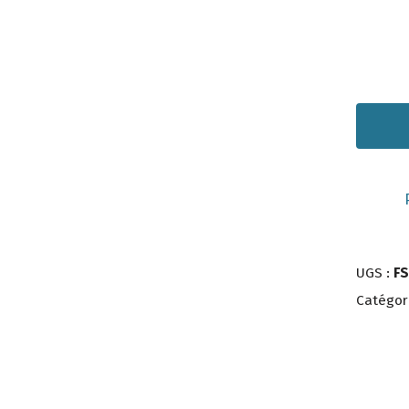
UGS :
F
Catégor