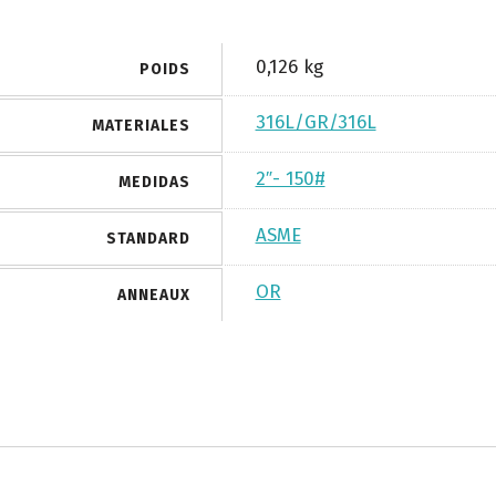
0,126 kg
POIDS
316L/GR/316L
MATERIALES
2″- 150#
MEDIDAS
ASME
STANDARD
OR
ANNEAUX