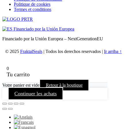
Politique de cookies
Termes et conditions
Financiado por la Unión Europea – NextGenerationEU
© 2025
FraktalSeals
| Todos los derechos reservados |
Ir arriba ↑
0
Tu carrito
Votre panier est vide
Retour à la boutique
Continuer les achats