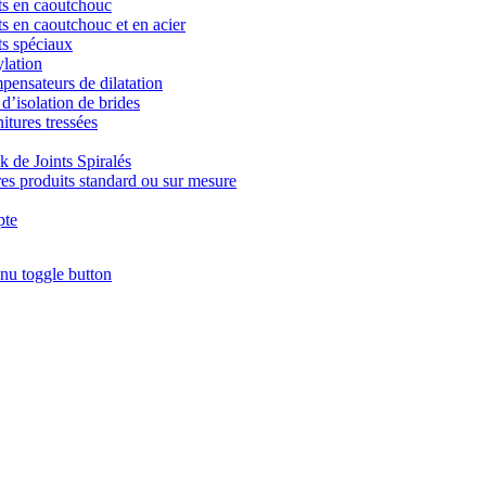
ts en caoutchouc
ts en caoutchouc et en acier
ts spéciaux
lation
ensateurs de dilatation
 d’isolation de brides
itures tressées
k de Joints Spiralés
es produits standard ou sur mesure
te
nu toggle button