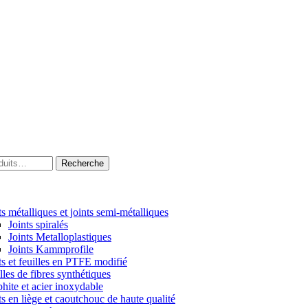
Recherche
ts métalliques et joints semi-métalliques
Joints spiralés
Joints Metalloplastiques
Joints Kammprofile
ts et feuilles en PTFE modifié
lles de fibres synthétiques
hite et acier inoxydable
ts en liège et caoutchouc de haute qualité