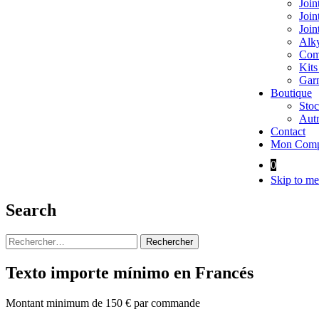
Join
Join
Join
Alky
Comp
Kits
Garn
Boutique
Stoc
Autr
Contact
Mon Comp
0
Skip to me
Search
Rechercher :
Texto importe mínimo en Francés
Montant minimum de 150 € par commande