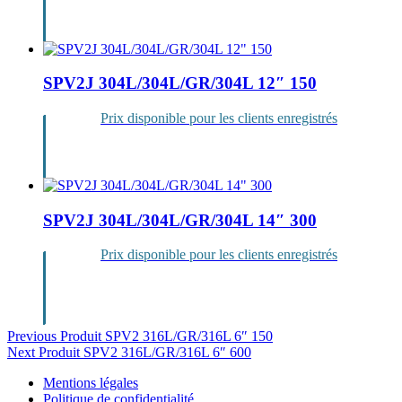
Se
connecter
SPV2J 304L/304L/GR/304L 12″ 150
Prix disponible pour les clients enregistrés
Se
connecter
SPV2J 304L/304L/GR/304L 14″ 300
Prix disponible pour les clients enregistrés
Se
connecter
Navigation
Previous Produit
SPV2 316L/GR/316L 6″ 150
Next Produit
SPV2 316L/GR/316L 6″ 600
de
Mentions légales
l’article
Politique de confidentialité