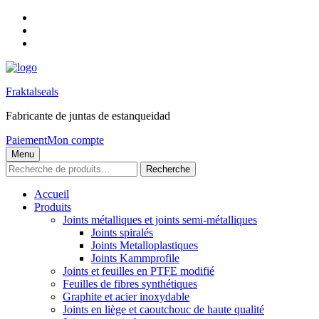
Skip
to
Skip
main
to
Skip
navigation
main
to
content
footer
Fraktalseals
Fabricante de juntas de estanqueidad
Paiement
Mon compte
Menu
Recherche
Recherche
pour :
Accueil
Produits
Joints métalliques et joints semi-métalliques
Joints spiralés
Joints Metalloplastiques
Joints Kammprofile
Joints et feuilles en PTFE modifié
Feuilles de fibres synthétiques
Graphite et acier inoxydable
Joints en liège et caoutchouc de haute qualité