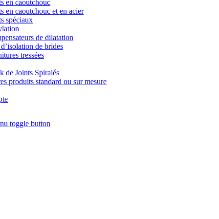
ts en caoutchouc
ts en caoutchouc et en acier
ts spéciaux
lation
ensateurs de dilatation
 d’isolation de brides
itures tressées
k de Joints Spiralés
es produits standard ou sur mesure
te
nu toggle button