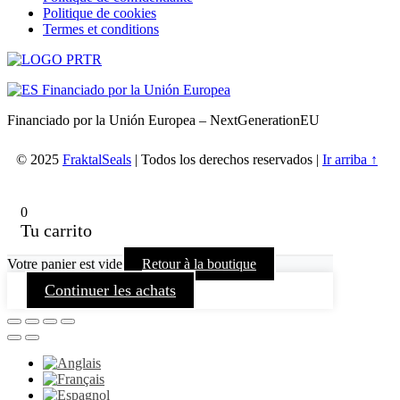
Politique de cookies
Termes et conditions
Financiado por la Unión Europea – NextGenerationEU
© 2025
FraktalSeals
| Todos los derechos reservados |
Ir arriba ↑
0
Tu carrito
Votre panier est vide
Retour à la boutique
Continuer les achats