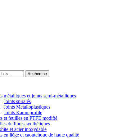
Recherche
ts métalliques et joints semi-métalliques
Joints spiralés
Joints Metalloplastiques
Joints Kammprofile
ts et feuilles en PTFE modifié
lles de fibres synthétiques
hite et acier inoxydable
ts en liège et caoutchouc de haute qualité