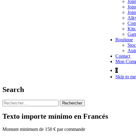
Join
Join
Join
Alky
Comp
Kits
Garn
Boutique
Stoc
Autr
Contact
Mon Comp
0
Skip to me
Search
Rechercher :
Texto importe mínimo en Francés
Montant minimum de 150 € par commande