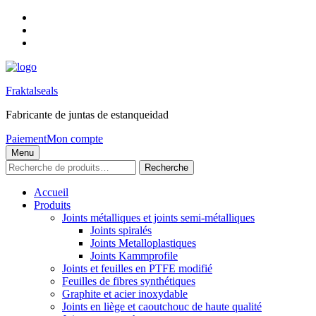
Skip
to
Skip
main
to
Skip
navigation
main
to
content
footer
Fraktalseals
Fabricante de juntas de estanqueidad
Paiement
Mon compte
Menu
Recherche
Recherche
pour :
Accueil
Produits
Joints métalliques et joints semi-métalliques
Joints spiralés
Joints Metalloplastiques
Joints Kammprofile
Joints et feuilles en PTFE modifié
Feuilles de fibres synthétiques
Graphite et acier inoxydable
Joints en liège et caoutchouc de haute qualité