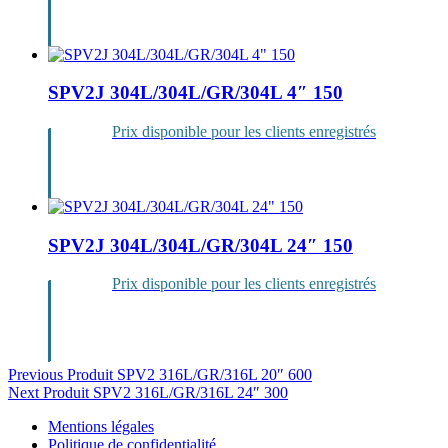
Se
connecter
SPV2J 304L/304L/GR/304L 4″ 150
Prix disponible pour les clients enregistrés
Se
connecter
SPV2J 304L/304L/GR/304L 24″ 150
Prix disponible pour les clients enregistrés
Se
connecter
Navigation
Previous Produit
SPV2 316L/GR/316L 20″ 600
Next Produit
SPV2 316L/GR/316L 24″ 300
de
Mentions légales
l’article
Politique de confidentialité