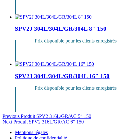
Se
connecter
SPV2J 304L/304L/GR/304L 8″ 150
Prix disponible pour les clients enregistrés
Se
connecter
SPV2J 304L/304L/GR/304L 16″ 150
Prix disponible pour les clients enregistrés
Se
connecter
Navigation
Previous Produit
SPV2 316L/GR/AC 5″ 150
Next Produit
SPV2 316L/GR/AC 6″ 150
de
Mentions légales
l’article
Politique de confidentialité