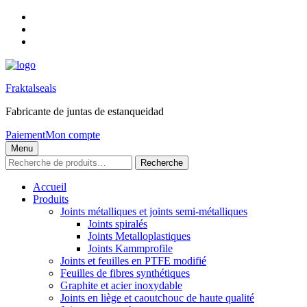
Skip
to
Skip
main
to
Skip
navigation
main
to
content
footer
Fraktalseals
Fabricante de juntas de estanqueidad
Paiement
Mon compte
Menu
Recherche
Recherche
pour :
Accueil
Produits
Joints métalliques et joints semi-métalliques
Joints spiralés
Joints Metalloplastiques
Joints Kammprofile
Joints et feuilles en PTFE modifié
Feuilles de fibres synthétiques
Graphite et acier inoxydable
Joints en liège et caoutchouc de haute qualité