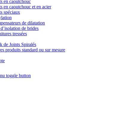
ts en caoutchouc
ts en caoutchouc et en acier
ts spéciaux
lation
ensateurs de dilatation
 d’isolation de brides
itures tressées
k de Joints Spiralés
es produits standard ou sur mesure
te
nu toggle button