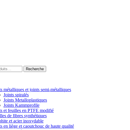
Recherche
ts métalliques et joints semi-métalliques
Joints spiralés
Joints Metalloplastiques
Joints Kammprofile
ts et feuilles en PTFE modifié
lles de fibres synthétiques
hite et acier inoxydable
ts en liège et caoutchouc de haute qualité