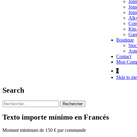
Join
Join
Join
Alky
Comp
Kits
Garn
Boutique
Stoc
Autr
Contact
Mon Comp
0
Skip to me
Search
Rechercher :
Texto importe mínimo en Francés
Montant minimum de 150 € par commande