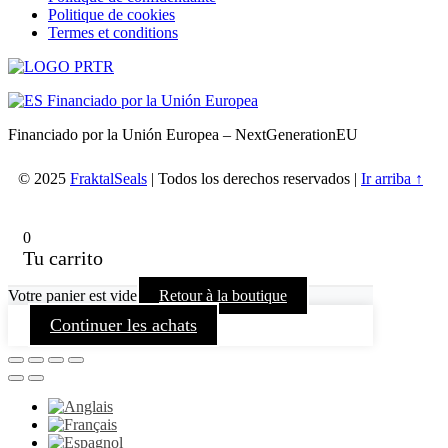
Politique de cookies
Termes et conditions
Financiado por la Unión Europea – NextGenerationEU
© 2025
FraktalSeals
| Todos los derechos reservados |
Ir arriba ↑
0
Tu carrito
Votre panier est vide
Retour à la boutique
Continuer les achats